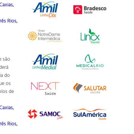
Caxias,
rês Rios,
e são
derá
ia do
ue os
plos de
Caxias,
rês Rios,