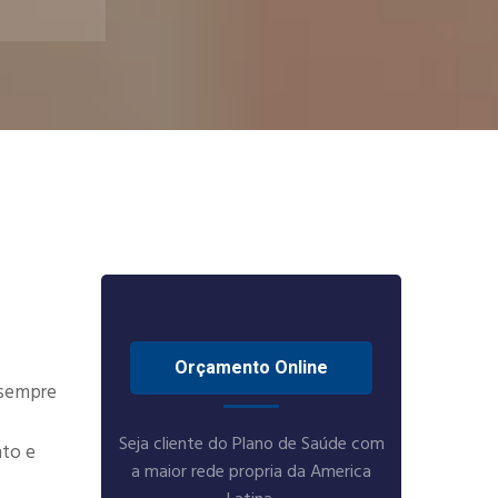
Orçamento Online
 sempre
Seja cliente do Plano de Saúde com
nto e
a maior rede propria da America