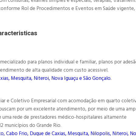
com consultas, exames simples e especiais, terapias, tratamen
as, conforme Rol de Procedimentos e Eventos em Saúde vigente,
racteristicas
ializado para planos individual e familiar, planos por adesã
endimento de alta qualidade com custo acessivel.
xias, Mesquita, Niteroi, Nova Iguaçu e São Gonçalo.
liar e Coletivo Empresarial com acomodação em quarto coleti
e buscam por um excelente atendimento, por meio de uma amp
e uma rede de prestadores médico-hospitalares altamente
 12 municípios do Grande Rio.
o, Cabo Frio, Duque de Caxias, Mesquita, Nilopolis, Niteroi, N