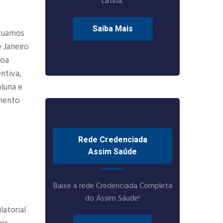
Latina.
Saiba Mais
Atuamos
 Janeiro
boa
ntiva,
oluna e
amento
Rede Credenciada
Assim Saúde
Baixe a rede Credenciada Completa
do Assim Sáude!
atorial