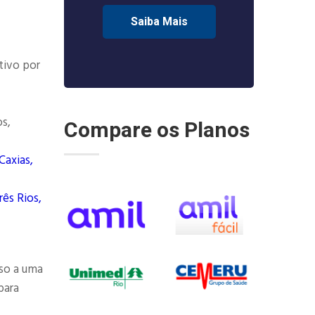
Saiba Mais
tivo por
os,
Compare os Planos
Caxias,
rês Rios,
so a uma
para