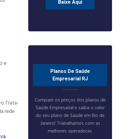
tos
Baixe Aqui
o e
Planos De Saúde
Empresarial RJ
Compare os preços dos planos de
vo.Trata-
Saúde Empresarial e saiba o valor
la rede
do seu plano de Saúde em Rio de
Janeiro! Trabalhamos com as
melhores operadoras.
ova