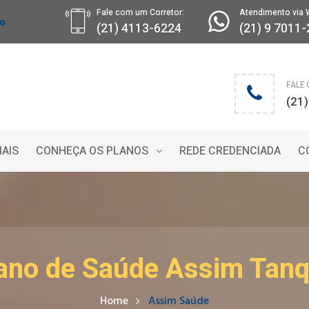
Fale com um Corretor:
Atendimento via 
ro
(21) 4113-6224
(21) 9 7011
FALE
(21
IAIS
CONHEÇA OS PLANOS
REDE CREDENCIADA
C
ano de Saúde Assim Tan
Home
Assim Saúde