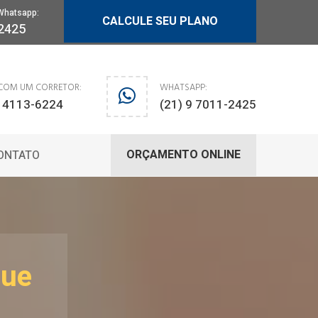
Whatsapp:
CALCULE SEU PLANO
-2425
 COM UM CORRETOR:
WHATSAPP:
) 4113-6224
(21) 9 7011-2425
ORÇAMENTO ONLINE
ONTATO
que