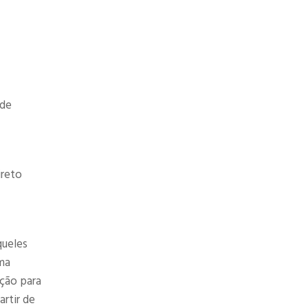
ode
ireto
queles
ma
pção para
rtir de