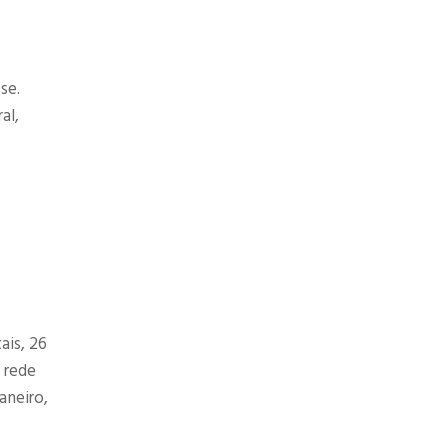
se.
al,
ais, 26
A rede
aneiro,